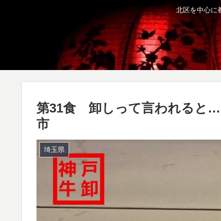
北区を中心に
第31食 卸しって言われると
市
埼玉県