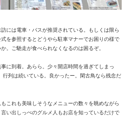
来訪には電車・バスが推奨されている。もしくは限ら
公式を参照するとどうやら駐車マナーでお困りの様で
いか。ご馳走が食べられなくなるのは困るぞ。
無事に到着。あらら。少々開店時間を過ぎてしまっ
し、行列は続いている。良かったー。閑古鳥なら残念だ
れもこれも美味しそうなメニューの数々を眺めながら
。言い出しっぺのグルメ人もお店を知っているだけで