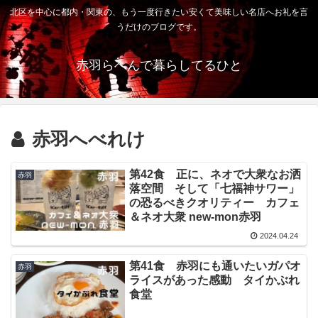
北区を中心に都内・関東の、もう一度行きたい安くて美味しい名店へお礼を言
うだけのブログです。
赤羽らへんで暮らしてるひと
赤羽へべれけ
第42食 正に、ネオで大衆なお洒
赤羽
落空間 そして「七福神サワー」
の恐るべきクオリティー カフェ
＆ネオ大衆 new-mon赤羽
2024.04.24
第41食 赤羽にも通いたいガパオ
赤羽
ライスがあった感動 タイかぶれ
食堂