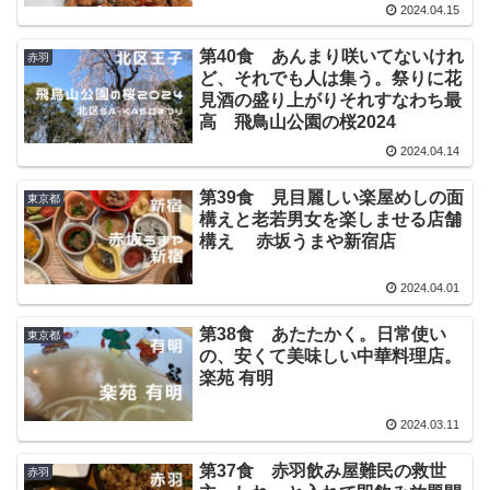
2024.04.15
第40食 あんまり咲いてないけれ
赤羽
ど、それでも人は集う。祭りに花
見酒の盛り上がりそれすなわち最
高 飛鳥山公園の桜2024
2024.04.14
第39食 見目麗しい楽屋めしの面
東京都
構えと老若男女を楽しませる店舗
構え 赤坂うまや新宿店
2024.04.01
第38食 あたたかく。日常使い
東京都
の、安くて美味しい中華料理店。
楽苑 有明
2024.03.11
第37食 赤羽飲み屋難民の救世
赤羽