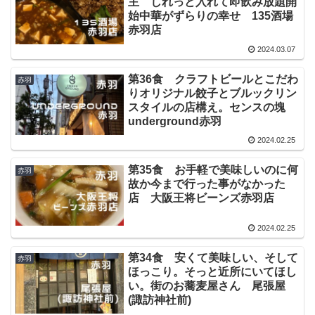
主 しれっと入れて即飲み放題開
始中華がずらりの幸せ 135酒場
赤羽店
2024.03.07
第36食 クラフトビールとこだわ
赤羽
りオリジナル餃子とブルックリン
スタイルの店構え。センスの塊
underground赤羽
2024.02.25
第35食 お手軽で美味しいのに何
赤羽
故か今まで行った事がなかった
店 大阪王将ビーンズ赤羽店
2024.02.25
第34食 安くて美味しい、そして
赤羽
ほっこり。そっと近所にいてほし
い。街のお蕎麦屋さん 尾張屋
(諏訪神社前)